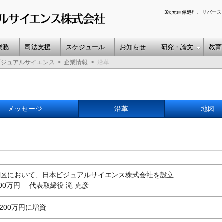
3次元画像処理、リバース
業務
司法支援
スケジュール
お知らせ
研究・論文
教育
ビジュアルサイエンス
企業情報
沿革
メッセージ
沿革
地図
宿区において、日本ビジュアルサイエンス株式会社を設立
000万円 代表取締役 滝 克彦
,200万円に増資