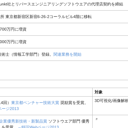
enpunkt社とリバースエンジニアリングソフトウエアの代理店契約を締結
所 東京都新宿区新宿6-26-2コーラルビル4階に移転
,700万円に増資
,000万円に増資
技術士（情報工学部門）登録。
関連業務を開始
対象
3D可視化/画像解
14回）
東京都ベンチャー技術大賞
奨励賞を受賞。
ージ2013
〃
企業優秀新技術・新製品賞
ソフトウエア部門 優秀
）を受賞。
→特設Webページ2013