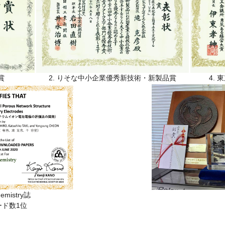
賞
2. りそな中小企業優秀新技術・新製品賞
4.
chemistry誌
ード数1位