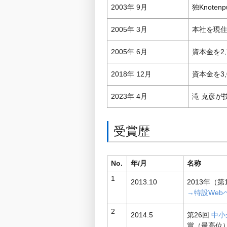
2003年 9月
独Knot
2005年 3月
本社を現住
2005年 6月
資本金を2
2018年 12月
資本金を3
2023年 4月
滝 克彦が
受賞歴
No.
年/月
名称
1
2013.10
2013年（第
→特設Webペ
2
2014.5
第26回
中小
賞（最高位