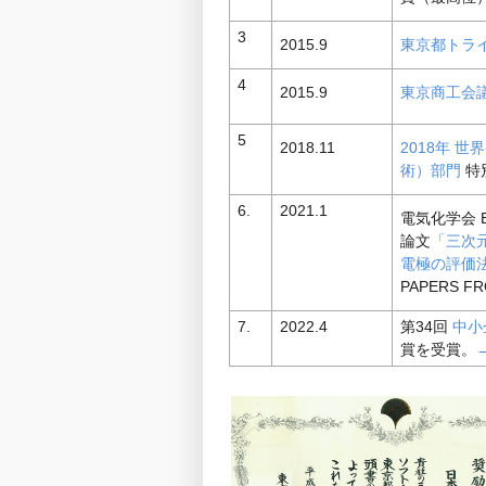
3
2015.9
東京都トラ
4
2015.9
東京商工会
5
2018.11
2018年 
術）部門
特
6.
2021.1
電気化学会 Ele
論文
「三次
電極の評価
PAPERS F
7.
2022.4
第34回
中小
賞を受賞。