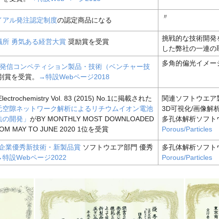
〃
イアル発注認定制度
の認定商品になる
挑戦的な技術開発
議所 勇気ある経営大賞
奨励賞を受賞
した弊社の一連の
多角的偏光イメージング
世界発信コンペティション製品・技術（ベンチャー技
別賞を受賞。
→特設Webページ2018
ctrochemistry Vol. 83 (2015) No.1に掲載された
関連ソフトウエア
元空隙ネットワーク解析によるリチウムイオン電池
3D可視化/画像解
法の開発」
がBY MONTHLY MOST DOWNLOADED
多孔体解析ソフト
ROM MAY TO JUNE 2020 1位を受賞
Porous/Particles
企業優秀新技術・新製品賞
ソフトウエア部門 優秀
多孔体解析ソフト
→特設Webページ2022
Porous/Particles