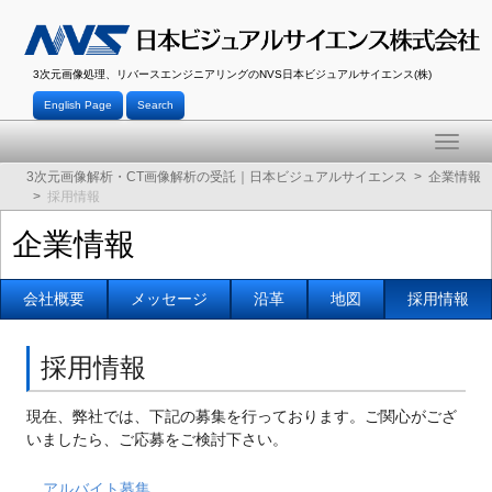
3次元画像処理、リバースエンジニアリングのNVS日本ビジュアルサイエンス(株)
English Page
Search
Toggle
naviga
3次元画像解析・CT画像解析の受託｜日本ビジュアルサイエンス
企業情報
採用情報
企業情報
会社概要
メッセージ
沿革
地図
採用情報
採用情報
現在、弊社では、下記の募集を行っております。ご関心がござ
いましたら、ご応募をご検討下さい。
アルバイト募集