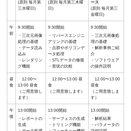
(原則 毎月第
(原則 毎月第三木曜
ース
三水曜日)
日)
(原則 毎月第三
金曜日)
午
9:30開始
9:30開始
9:30開始
前
・三次元画像
・リバースエンジニ
・三次元画像処
処理の基礎
アリングの基礎
理の基礎
・データ読み
・点群やポリゴンデ
・解析事例ご紹
込み
ータ処理
介
・レンダリン
・STLデータの修復
・ソフトウエア
グ機能
・形状の比較
の操作説明
昼
12:00〜
12:00〜13:00 昼
12:00〜13:00
食
13:00 昼食
食
昼食
（ご用意致し
（ご用意致します）
（ご用意致しま
ます）
す）
午
13:00開始
13:00開始
13:00開始
後
・レポートの
・サーフェスの生成
・解析結果
生成
・トリミング機能
・パラメータの
・データ処理
・フューチャー機能
詳細説明