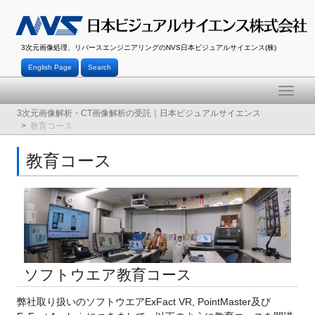
3次元画像処理、リバースエンジニアリングのNVS日本ビジュアルサイエンス(株)
English Page
Search
Toggle
naviga
3次元画像解析・CT画像解析の受託｜日本ビジュアルサイエンス
教育コース
教育コース
ソフトウエア教育コース
弊社取り扱いのソフトウエアExFact VR, PointMaster及び