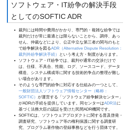
ソフトウェア・IT紛争の解決手段
としてのSOFTIC ADR
裁判には時間や費用がかかり、専門的・複雑な紛争では
裁判だけが常に最適とは限らないことから、調停、あっ
せん、仲裁などにより、公正中立な第三者の関与のもと
で紛争解決を図る
ADR（Alternative Dispute Resolution：
裁判外紛争解決手続）
という考え方・制度があります。
ソフトウェア・IT紛争では、裁判や通常の交渉だけで
は、仕様、不具合、性能、ログ、ソースコード、データ
構造、システム構成等に関する技術的争点の整理が難し
い場合があります。
そのような専門的紛争に対応する仕組みの一つとして、
一般財団法人ソフトウェア情報センター（略称：
SOFTIC）
が運営する「ソフトウェア紛争解決センター」
がADRの手続を提供しています。同センターは
ADR法
に
基づく法務大臣の認証を受けた民間ADR機関です。
SOFTICは、ソフトウェアプロダクトに関する普及啓発・
調査研究、ソフトウェア等の権利保護に関する調査研
究、プログラム著作物の登録事務などを行う団体です。