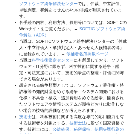
ソフトウェア紛争解決センター
では、仲裁、中立評価、
単独判定、和解あっせんの4つの手続が用意されていま
す。
各手続の内容、利用方法、費用等については、SOFTICの
Webサイトをご覧ください。→
SOFTIC ソフトウェア紛
争解決（ADR）
当職は、SOFTICソフトウェア紛争解決センターの「仲裁
人・中立評価人・単独判定人・あっせん人候補者名簿」
に登録されています。→
候補者名簿掲載ページ
当職は
科学技術鑑定センター
にも所属しており、ソフト
ウェア・IT分野に限らず、科学技術に関する紛争・鑑
定・司法支援において、技術的争点の整理・評価に関与
できる場合があります。
想定される紛争類型としては、ソフトウェア著作権・特
許権等の知的財産をめぐる紛争、システム開発における
仕様・不具合・検収・追加費用をめぐる紛争、開発され
たソフトウェアや情報システムが期待どおりに動作しな
い場合の技術的評価などが考えられます。
技術士
は、科学技術に関する高度な専門的応用能力を有
する技術者を対象とする、
技術士法
に基づく国家資格で
す。技術士には、
公益確保、秘密保持、信用失墜行為の