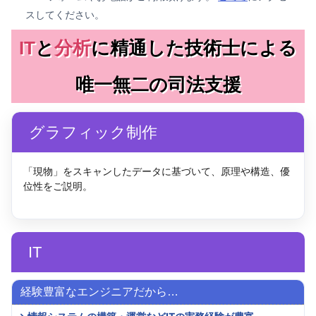
スしてください。
IT
と
分析
に精通した技術士による
唯一無二の司法支援
グラフィック制作
「現物」をスキャンしたデータに基づいて、原理や構造、優
スキャン／可視化により、外観と内部の
位性をご説明。
仕組みを同時に提示
内部構造
実物写真
動作
IT
経験豊富なエンジニアだから…