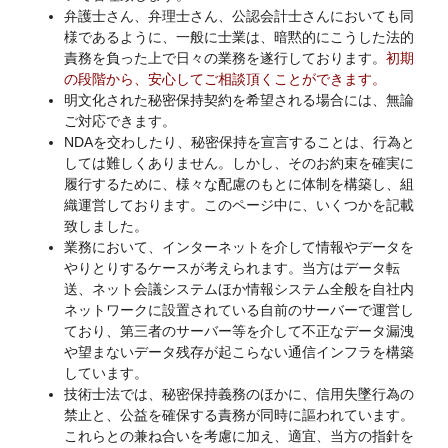
弁護士さん、弁理士さん、公認会計士さんにおいても同
様であるように、一般に士業は、暗黙的にこうした法的
責務を負った上で日々の業務を遂行しております。
初期
の段階から、安心してご相談頂くことができます。
明文化された秘密保持契約を希望される場合には、無論
ご対応できます。
NDAを交わしたり、秘密保持を宣言することは、行為と
しては難しくありません。しかし、そのお約束を確実に
履行するために、様々な配慮のもとに体制を構築し、組
織運営しております。このページ中に、いくつかを記載
致しました。
業務において、インターネットを介して情報やデータを
やりとりするケースが考えられます。当方はデータ転
送、ネット会議システムほか情報システム全般を自社内
ネットワークに設置されている自前のサーバーで運営し
ており、第三者のサーバー等を介して不正なデータ漏洩
や望まないデータ残存が起こらない通信インフラを構築
しています。
技術士法では、秘密保持義務のほかに、信用失墜行為の
禁止と、公益を確保する責務が同時に謳われています。
これらとの兼ね合いを考慮に加え、適宜、当方の指針を