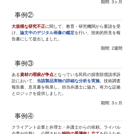
期間: 3ヶ月
事例②
大規模な研究不正
に関して、教育・研究機関から要請を受
け、
論文中のデジタル画像の鑑定
を行い、技術的所見を報
告書にして提出しました。
期間: 2週間
事例③
ある
資材の瑕疵が争点
となっている民民の損害賠償請求訴
訟において、
当該製品実物の詳細な分析を実施
。技術調査
報告書、意見書を執筆し、担当弁護士に協力。有力な証拠
とロジックを提供しました。
期間: 3ヶ月
事例④
クライアント企業と弁理士・弁護士からの依頼。ライバル
企業が出願し、公開された
特許の異議申し立て
を行うため