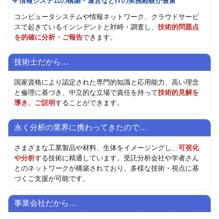
→ 情報システムの構築・運営などITの実務経験が豊富
コンピュータシステムや情報ネットワーク、クラウドサービ
スで起きているインシデントと対峙・調査し、
技術的問題点
を的確に分析・ご報告
できます。
技術士だから…
国家資格により認定された専門的知識と応用能力、高い理念
と倫理に基づき、中立的な立場で責任を持って
技術的見解を
導き、ご説明
することができます。
永く分析の業界に携わってきたので…
さまざまな工業製品や材料、生体をイメージングし、
可視化
や分析
する技術に精通しています。受託分析会社や学者さん
とのネットワークが構築されており、多様な技術・視点に基
づくご支援が可能です。
事業会社だから…