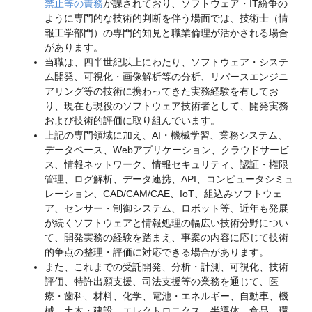
禁止等の責務
が課されており、ソフトウェア・IT紛争の
ように専門的な技術的判断を伴う場面では、技術士（情
報工学部門）の専門的知見と職業倫理が活かされる場合
があります。
当職は、四半世紀以上にわたり、ソフトウェア・システ
ム開発、可視化・画像解析等の分析、リバースエンジニ
アリング等の技術に携わってきた実務経験を有してお
り、現在も現役のソフトウェア技術者として、開発実務
および技術的評価に取り組んでいます。
上記の専門領域に加え、AI・機械学習、業務システム、
データベース、Webアプリケーション、クラウドサービ
ス、情報ネットワーク、情報セキュリティ、認証・権限
管理、ログ解析、データ連携、API、コンピュータシミュ
レーション、CAD/CAM/CAE、IoT、組込みソフトウェ
ア、センサー・制御システム、ロボット等、近年も発展
が続くソフトウェアと情報処理の幅広い技術分野につい
て、開発実務の経験を踏まえ、事案の内容に応じて技術
的争点の整理・評価に対応できる場合があります。
また、これまでの受託開発、分析・計測、可視化、技術
評価、特許出願支援、司法支援等の業務を通じて、医
療・歯科、材料、化学、電池・エネルギー、自動車、機
械、土木・建設、エレクトロニクス、半導体、食品、環