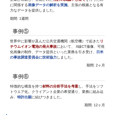
に関係する
画像データの解析を実施
。主張の根拠となる有
力なデータを提供しました。
期間: 1週間
事例⑤
世界中に影響が及んだ公共交通機関（航空機）で起きた
リ
チウムイオン電池の発火事故
において、 X線CT撮像、可視
化画像の制作、データ提供といった業務を引き受け、
日米
の事故調査委員会に技術協力
しました。
期間: 2ヶ月
事例⑥
特徴的な構造を持つ
材料の分析手法を考案
し、手法をソフ
トウエア化。クライアント企業の希望通り、業務に組み込
み、
特許出願
に結びつきました。
期間: 12ヶ月