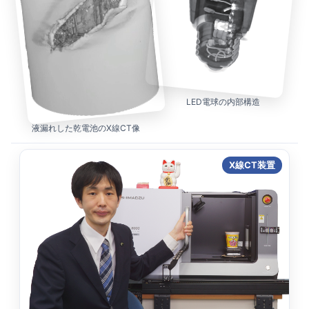
LED電球の内部構造
液漏れした乾電池のX線CT像
X線CT装置