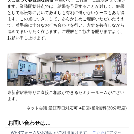
タに基づく客観的な情報
を用いて、ご報告・ご説明させて頂き
ます。業務開始時点では、結果を予見することが難しく、結果
として訴訟等において必ずしも有利に働かないケースもあり得
ます。この点につきまして、あらかじめご理解いただいたうえ
で、着手前に十分なお打ち合わせを行い、方針を共有しながら
進めてまいりたく存じます。ご理解とご協力を賜りますよう、
お願い申し上げます。
東新宿駅最寄りに直接ご相談ができるセミナールームがござい
ます。
ネット会議 最短即日対応可 ●初回相談無料(30分程度)
お問い合わせは…
WEBフォームやお電話がご利用頂けます。
こちら
にアクセ