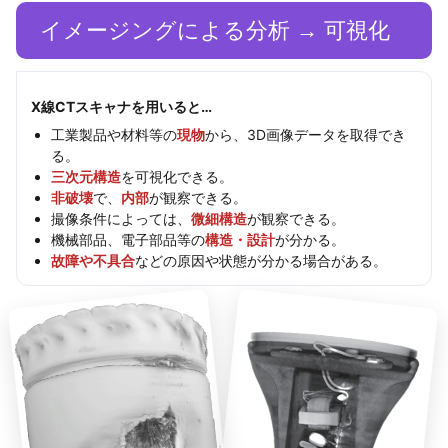
イメージングによる分析 → 可視化
X線CTスキャナを用いると…
工業製品や材料等の
現物
から、3D画像データを取得でき
る。
三次元構造
を可視化できる。
非破壊
で、
内部
が観察できる。
撮像条件によっては、
微細構造
が観察できる。
機械部品、電子部品等の
構造・設計
が分かる。
故障や不具合
などの原因や状態が分かる場合がある。