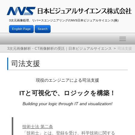
3次元画像処理、リバースエンジニアリングのNVS日本ビジュアルサイエンス(株)
English Page
Search
Toggle
naviga
3次元画像解析・CT画像解析の受託｜日本ビジュアルサイエンス
司法支援
司法支援
現役のエンジニアによる司法支援
ITと可視化で、ロジックを構築！
Building your logic through IT and visualization!
技術士法 第二条
「技術士」とは、登録を受け、科学技術に関する