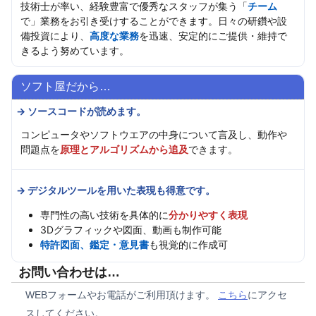
技術士が率い、経験豊富で優秀なスタッフが集う「
チーム
で」業務をお引き受けすることができます。日々の研鑽や設
備投資により、
高度な業務
を迅速、安定的にご提供・維持で
きるよう努めています。
ソフト屋だから…
→ ソースコードが読めます。
コンピュータやソフトウエアの中身について言及し、動作や
問題点を
原理とアルゴリズムから追及
できます。
→ デジタルツールを用いた表現も得意です。
専門性の高い技術を具体的に
分かりやすく表現
3Dグラフィックや図面、動画も制作可能
特許図面、鑑定・意見書
も視覚的に作成可
お問い合わせは…
WEBフォームやお電話がご利用頂けます。
こちら
にアクセ
スしてください。