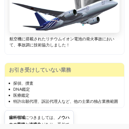
航空機に搭載されたリチウムイオン電池の発火事故におい
て、事故調に技術協力しました！
お引き受けしていない業務
探偵、捜査
DNA鑑定
医療鑑定
特許出願代理、訴訟代理人など、他の士業の独占業務範囲
歯科領域
につきましては、
ノウハ
ウの蓄積と連携先
があり、受任で