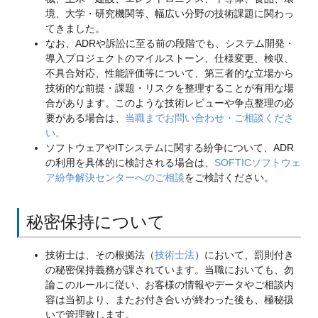
境、大学・研究機関等、幅広い分野の技術課題に関わっ
てきました。
なお、ADRや訴訟に至る前の段階でも、システム開発・
導入プロジェクトのマイルストーン、仕様変更、検収、
不具合対応、性能評価等について、第三者的な立場から
技術的な前提・課題・リスクを整理することが有用な場
合があります。このような技術レビューや争点整理の必
要がある場合は、
当職までお問い合わせ・ご相談くださ
い。
ソフトウェアやITシステムに関する紛争について、ADR
の利用を具体的に検討される場合は、
SOFTICソフトウェ
ア紛争解決センターへのご相談
をご検討ください。
秘密保持について
技術士は、その根拠法（
技術士法
）において、罰則付き
の秘密保持義務が課されています。当職においても、勿
論このルールに従い、お客様の情報やデータやご相談内
容は当初より、またお付き合いが終わった後も、極秘扱
いで管理致します。