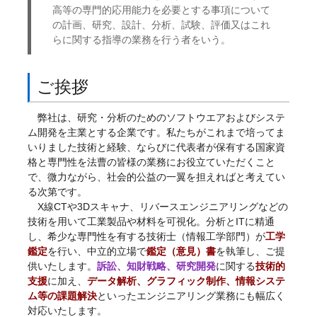
高等の専門的応用能力を必要とする事項について
の計画、研究、設計、分析、試験、評価又はこれ
らに関する指導の業務を行う者をいう。
ご挨拶
弊社は、研究・分析のためのソフトウエアおよびシステ
ム開発を主業とする企業です。私たちがこれまで培ってま
いりました技術と経験、ならびに代表者が保有する国家資
格と専門性を法曹の皆様の業務にお役立ていただくこと
で、微力ながら、社会的公益の一翼を担えればと考えてい
る次第です。
X線CTや3Dスキャナ、リバースエンジニアリングなどの
技術を用いて工業製品や材料を可視化。分析とITに精通
し、希少な専門性を有する技術士（情報工学部門）が
工学
鑑定
を行い、中立的立場で
鑑定（意見）書
を執筆し、ご提
供いたします。
訴訟、知財戦略、研究開発
に関する
技術的
支援
に加え、
データ解析、グラフィック制作、情報システ
ム等の課題解決
といったエンジニアリング業務にも幅広く
対応いたします。