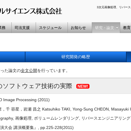
3次元画像処理、リバース
業務
司法支援
スケジュール
お知らせ
研究・論文
教育
研究開発の略歴
行った論文の
全文公開
を行っています。
のソフトウェア技術の実際
3D Image Processing (2011)
，岩瀬 昌之 Katsuhiko TAKI, Yong-Sung CHEON, Masayuki 
ed Tomography, 画像処理, ボリュームレンダリング, リバースエンジニアリング
 講演概要集』, pp.225-228(2011)