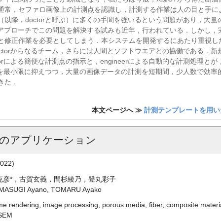
通常，セファロ画像上の計測点を認識し，計測する作業は人の目と手に
以降，doctorと呼ぶ）に多くの手間を強いるという問題があり，大
たアプローチでこの問題を解決する試みも近年，行われている．しかし，
と修正作業を必要としてしまう．本システムを開発するにあたり重視し
とdoctorからなるチーム，さらには人間とソフトウエアとの協働である
orによる簡便な計測点の指示と，engineerによる自動的な計測処理
負担を最小限に抑えつつ，大量の画像データの計測を短期間，少人数で効率的に
きた．
本文ページへ ≫
計測テンプレートを用い
グのアプリケーション
2022)
克彦*，古賀玄義，間杉綾乃，登丸彩子
, MASUGI Ayano, TOMARU Ayako
e rendering, image processing, porous media, fiber, composite materi
 SEM