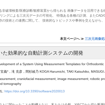
非破壊検査/医療診断/観察装置から得られる 画像データを活用できる
による三次元データの可視化、 特徴ある各種の計測、またCAD/CAM/CAEやR
存の技術との連携に関して、 技術的なトピックスや事例を交えながら、
本文ページへ ≫
三次元画像処
いた効果的な自動計測システムの開発
velopment of a System Using Measurement Templates for Orthodontic
彦，間杉綾乃 KOGA Harumichi, TAKI Katsuhiko, MASUGI A
easurement; craniofacial measurement; image measurement; robotic pr
ed tomography
L:
https://doi.org/10.3390/software2020013
トに関わったことが動機となり，私たちは今般，X線CTから得た断層