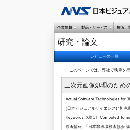
企業情報
製品・サービス
技術士
研究・論文
レビューの一覧
このページでは、弊社で執筆を
三次元画像処理のため
Actual Software Technologies for 
(日本ビジュアルサイエンス) 滝 克彦，千 容星
Keywords: X線CT, Comput
原著情報: 『日本非破壊検査協会 講演大会