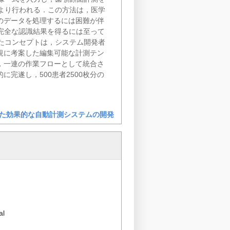
より行われる．この方法は，医学
量のデータを処理するには困難が伴
完全な認識結果を得るには至って
たコンセプトは，システム開発者
．新規に考案した編集可能な計測テン
とが，一連の作業フローとして統合さ
完遂し，500患者2500枚分の
た効果的な自動計測システムの開発
al