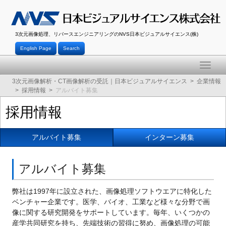
3次元画像処理、リバースエンジニアリングのNVS日本ビジュアルサイエンス(株)
English Page
Search
Toggle
naviga
3次元画像解析・CT画像解析の受託｜日本ビジュアルサイエンス
企業情報
採用情報
アルバイト募集
採用情報
アルバイト募集
インターン募集
アルバイト募集
弊社は1997年に設立された、画像処理ソフトウエアに特化した
ベンチャー企業です。医学、バイオ、工業など様々な分野で画
像に関する研究開発をサポートしています。毎年、いくつかの
産学共同研究を持ち、先端技術の習得に努め、画像処理の可能