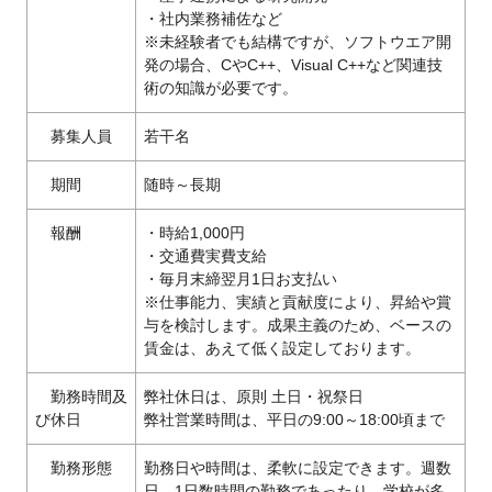
・社内業務補佐など
※未経験者でも結構ですが、ソフトウエア開
発の場合、CやC++、Visual C++など関連技
術の知識が必要です。
募集人員
若干名
期間
随時～長期
報酬
・時給1,000円
・交通費実費支給
・毎月末締翌月1日お支払い
※仕事能力、実績と貢献度により、昇給や賞
与を検討します。成果主義のため、ベースの
賃金は、あえて低く設定しております。
勤務時間及
弊社休日は、原則 土日・祝祭日
び休日
弊社営業時間は、平日の9:00～18:00頃まで
勤務形態
勤務日や時間は、柔軟に設定できます。週数
日、1日数時間の勤務であったり、学校が多