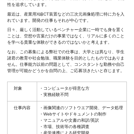
性を追求しています。
最近は、産業用X線CT装置などの三次元画像処理に特に力を入
れています。開発の仕事もそれが中心です。
日々、厳しく活動しているベンチャー企業に一時でも身を置く
ことは、空想や言葉だけの事業ではなく、リアルに多くのこと
を学べる貴重な体験ができるのではないかと考えます。
なお、この募集による弊社での仕事は、大学とは異なり、学生
諸君の教育や社会勉強、職業体験を目的としたものではありま
せん。仕事能力以前の問題として、コンスタントな勤務や自己
管理が可能かどうかを自問の上、ご応募頂きたいと存じます。
対象
・コンピュータが得意な方
・実務経験不問
仕事内容
・画像関連のソフトウエア開発、データ処理
・Webサイトやドキュメントの制作
・マニュアルや文書の和訳/英訳
・市場、技術等の各種調査
・産学連携による研究開発