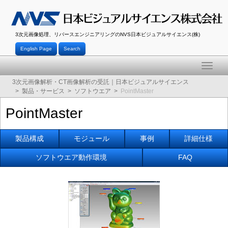
3次元画像処理、リバースエンジニアリングのNVS日本ビジュアルサイエンス(株)
English Page
Search
Toggle
naviga
3次元画像解析・CT画像解析の受託｜日本ビジュアルサイエンス
製品・サービス
ソフトウエア
PointMaster
PointMaster
製品構成
モジュール
事例
詳細仕様
ソフトウエア動作環境
FAQ